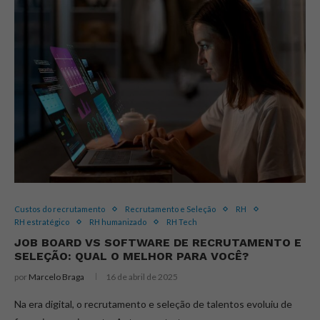
Custos do recrutamento
Recrutamento e Seleção
RH
RH estratégico
RH humanizado
RH Tech
JOB BOARD VS SOFTWARE DE RECRUTAMENTO E
SELEÇÃO: QUAL O MELHOR PARA VOCÊ?
por
Marcelo Braga
16 de abril de 2025
Na era digital, o recrutamento e seleção de talentos evoluiu de