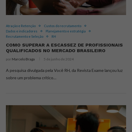
Atração e Retenção
Custos do recrutamento
Dados e indicadores
Planejamento e estratégia
Recrutamento e Seleção
RH
COMO SUPERAR A ESCASSEZ DE PROFISSIONAIS
QUALIFICADOS NO MERCADO BRASILEIRO
por
Marcelo Braga
5 de junho de 2024
A pesquisa divulgada pela Você RH, da Revista Exame lançou luz
sobre um problema crítico…