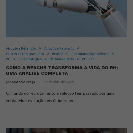
Atração e Retenção
Atração e Retenção
Custos do recrutamento
Reachr
Recrutamento e Seleção
RH
RH estratégico
RH humanizado
RH Tech
COMO A REACHR TRANSFORMA A VIDA DO RH:
UMA ANÁLISE COMPLETA
por
Marcelo Braga
17 de abril de 2025
O mundo do recrutamento e seleção tem passado por uma
verdadeira revolução nos últimos anos.…