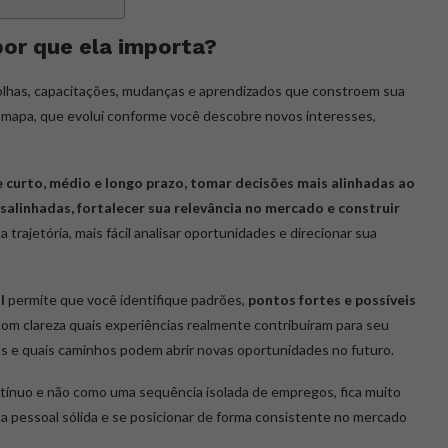
 por que ela importa?
scolhas, capacitações, mudanças e aprendizados que constroem sua
m mapa, que evolui conforme você descobre novos interesses,
e curto, médio e longo prazo, tomar decisões mais alinhadas ao
esalinhadas, fortalecer sua relevância no mercado e construir
 trajetória, mais fácil analisar oportunidades e direcionar sua
l
permite que você identifique padrões,
pontos fortes e possíveis
com clareza quais experiências realmente contribuíram para seu
s e quais caminhos podem abrir novas oportunidades no futuro.
nuo e não como uma sequência isolada de empregos, fica muito
ca pessoal sólida e se posicionar de forma consistente no mercado