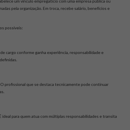
estabelece um vínculo empregatício com uma empresa pública ou
das pela organização. Em troca, recebe salário, benefícios e
os possíveis:
be de cargo conforme ganha experiência, responsabilidade e
efinidas.
a. O profissional que se destaca tecnicamente pode continuar
as.
 É ideal para quem atua com múltiplas responsabilidades e transita