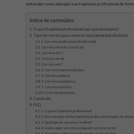
entender como planejar sua trajetória profissional de form
Índice de conteúdos
O que é trajetória profissional e por que ela importa?
Tipos de carreira para construir sua trajetória profissional
1. Carreira profissional (tradicional)
Carreira em linha (vertical)
Carreira em Y
Carreira em W
Carreira em T
2. Carreira empreendedora
3. Carreira política
4. Carreira acadêmica
5. Carreira artística
6. Carreira proteana
Conclusão
FAQ
1. O que é trajetória profissional?
2. Posso mudar minha trajetória profissional depois de muit
3. Qual tipo de carreira é melhor?
4. Como saber se estou no tipo de carreira certo?
5. Trajetória profissional depende só de estudo?