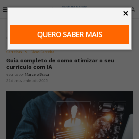
Home
Carreiras
Guia completo de como otimizar o
QUERO SABER MAIS
seu currículo com IA
Carreiras
Dicas Carreira
Guia completo de como otimizar o seu
currículo com IA
escrito por
Marcelo Braga
21 de novembro de 2025