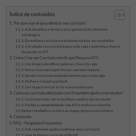
Índice de conteúdos
Por que usar IA para otimizar seu currículo?
1. A IA identifica e destaca seus pontos fortes de forma
estratégica
2. Ela melhora a escrita e transforma tarefas em resultados
3. A IA adapta seu currículo para cada vaga e aumenta a chance
de passar no ATS
Como Criar um Currículo com IA que Passa no ATS
1. Use IA para identificar palavras-chave da vaga
2. Reescreva suas experiências com mais impacto
3. Ajuste o currículo automaticamente para cada vaga
4. Melhore o layout usando IA
5. Use IA para revisar erros e inconsistências
Como um currículo otimizado com IA também ajuda o recrutador?
1. Currículos mais claros facilitam a análise do recrutador
2. Facilita a compatibilidade com ATS e melhora o shortlist
Reduz retrabalho e acelera as etapas do processo seletivo
Conclusão
FAQ – Perguntas Frequentes
1. A IA realmente ajuda a melhorar meu currículo?
2. Usar IA deixa o currículo artificial?