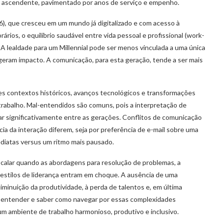
e ascendente, pavimentado por anos de serviço e empenho.
6), que cresceu em um mundo já digitalizado e com acesso à
rários, o equilíbrio saudável entre vida pessoal e profissional (work-
. A lealdade para um Millennial pode ser menos vinculada a uma única
geram impacto. A comunicação, para esta geração, tende a ser mais
es contextos históricos, avanços tecnológicos e transformações
trabalho. Mal-entendidos são comuns, pois a interpretação de
ar significativamente entre as gerações. Conflitos de comunicação
a da interação diferem, seja por preferência de e-mail sobre uma
ediatas versus um ritmo mais pausado.
calar quando as abordagens para resolução de problemas, a
 estilos de liderança entram em choque. A ausência de uma
inuição da produtividade, à perda de talentos e, em última
, entender e saber como navegar por essas complexidades
m ambiente de trabalho harmonioso, produtivo e inclusivo.