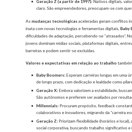
Geração Z (a partir de 1997):
Nativos digitais, valo
claro. São empreendedores, preocupam-se com quest
As
mudanças tecnológicas
aceleradas geram conflitos i
inata com novas tecnologias e ferramentas digitais,
Baby 
dificuldades de adaptação, percebendo-se “atrasados”. No
jovens dominam mídias sociais, plataformas digitais, entre
barreiras e podem sentir-se excluídas.
Valores e expectativas em relação ao trabalho
também 
Baby Boomers:
Esperam carreiras longas em uma ún
de longo prazo, com dedicação e lealdade como pilar
Geração X:
Embora valorizem a estabilidade, busca
São autônomos e preferem ser avaliados por resulta
Millennials:
Procuram propósito, feedback constante
colaborativos e inovadores, migrando da “carreira esc
Geração Z:
Priorizam flexibilidade (horários e local
social corporativa, buscando trabalho significativo e