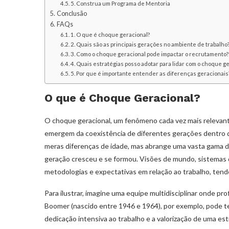
5. Construa um Programa de Mentoria
Conclusão
FAQs
1. O que é choque geracional?
2. Quais são as principais gerações no ambiente de trabalho
3. Como o choque geracional pode impactar o recrutamento
4. Quais estratégias posso adotar para lidar com o choque g
5. Por que é importante entender as diferenças geracionais
O que é Choque Geracional?
O choque geracional, um fenômeno cada vez mais relevante 
emergem da coexistência de diferentes gerações dentro d
meras diferenças de idade, mas abrange uma vasta gama d
geração cresceu e se formou. Visões de mundo, sistemas 
metodologias e expectativas em relação ao trabalho, tende
Para ilustrar, imagine uma equipe multidisciplinar onde pro
Boomer (nascido entre 1946 e 1964), por exemplo, pode ter
dedicação intensiva ao trabalho e a valorização de uma est