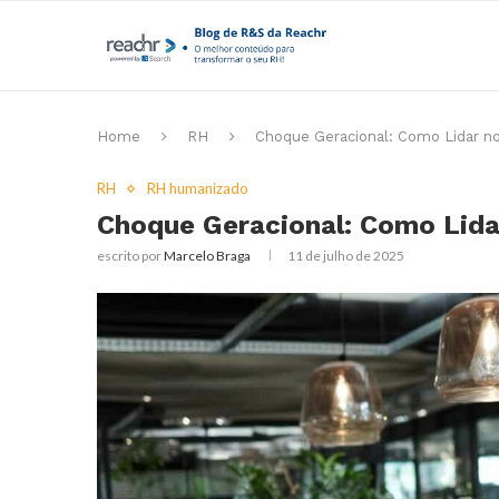
Home
RH
Choque Geracional: Como Lidar n
RH
RH humanizado
Choque Geracional: Como Lida
escrito por
Marcelo Braga
11 de julho de 2025