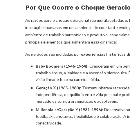
Por Que Ocorre o Choque Geraci
As razões para o choque geracional são multifacetadas e,
interações humanas em um ambiente de constante evoluç
ambiente de trabalho harmonioso e produtivo, especialm
principais elementos que alimentam essa dinâmica:
As gerações são moldadas por
experiências históricas d
Baby Boomers (1946-1964):
Cresceram em um períod
trabalho árduo, a lealdade e a ascensão hierárquica. 
visão linear e foco na carreira sólida.
Geração X (1965-1980):
Testemunharam recessões e 
independência, o equilíbrio entre vida pessoal e prof
mercado os tornou pragmáticos e adaptáveis.
Millennials/Geração Y (1981-1996):
Desenvolveram
feedback constante, flexibilidade e colaboração. A 
conectividade.