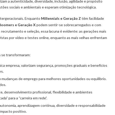
rizam a autenticidade, diversidade, inclusão, agilidade e propósito
ões sociais e ambientais e esperam otimização tecnológica.
ntergeracionais. Enquanto
Millennials e Geração Z
têm facilidade
Boomers e Geração X
podem sentir-se sobrecarregados e com
 recrutamento e seleção, essa lacuna é evidente: as gerações mais
vistas por vídeo e testes online, enquanto as mais velhas enfrentam
se transformaram:
ica empresa, valorizam segurança, promoções graduais e benefícios
es.
m mudanças de emprego para melhores oportunidades ou equilíbrio.
dos.
, desenvolvimento profissional, flexibilidade e ambientes
ada” para a “carreira em rede”.
), autonomia, aprendizagem contínua, diversidade e responsabilidade
 impacto positivo.